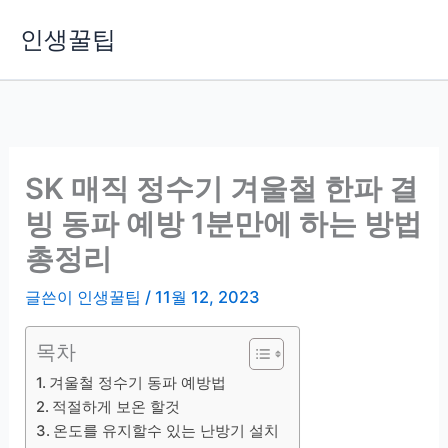
콘
인생꿀팁
텐
츠
로
건
너
뛰
SK 매직 정수기 겨울철 한파 결
기
빙 동파 예방 1분만에 하는 방법
총정리
글쓴이
인생꿀팁
/
11월 12, 2023
목차
겨울철 정수기 동파 예방법
적절하게 보온 할것
온도를 유지할수 있는 난방기 설치