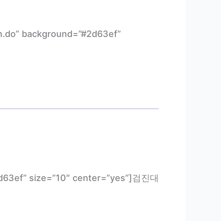
ch.do” background=”#2d63ef”
#2d63ef” size=”10″ center=”yes”]검진대