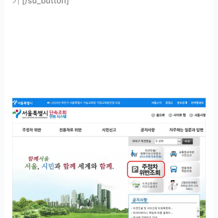
기 [/su_button]