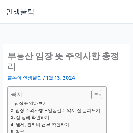
콘
인생꿀팁
텐
츠
로
건
너
뛰
부동산 임장 뜻 주의사항 총정
기
리
글쓴이
인생꿀팁
/
1월 13, 2024
목차
임장뜻 알아보기
임장 주의사항 – 임장전 계약서 잘 살펴보기
집 상태 확인하기
월세, 관리비 납부 확인하기
결론