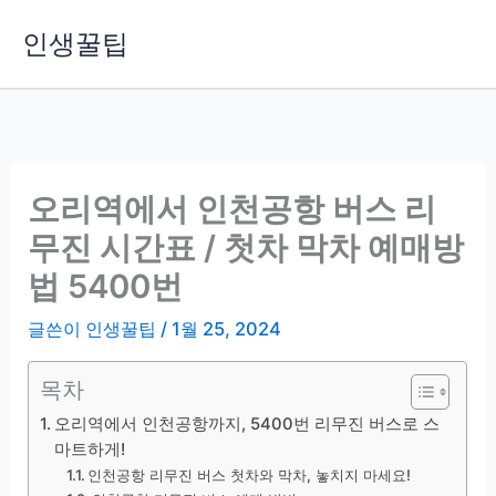
콘
인생꿀팁
텐
츠
로
건
너
뛰
오리역에서 인천공항 버스 리
기
무진 시간표 / 첫차 막차 예매방
법 5400번
글쓴이
인생꿀팁
/
1월 25, 2024
목차
오리역에서 인천공항까지, 5400번 리무진 버스로 스
마트하게!
인천공항 리무진 버스 첫차와 막차, 놓치지 마세요!