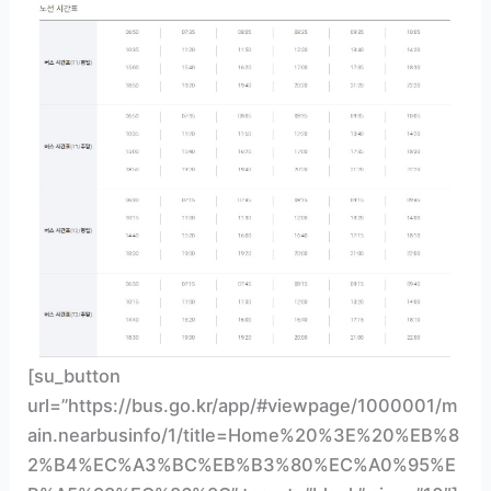
[su_button
url=”https://bus.go.kr/app/#viewpage/1000001/m
ain.nearbusinfo/1/title=Home%20%3E%20%EB%8
2%B4%EC%A3%BC%EB%B3%80%EC%A0%95%E