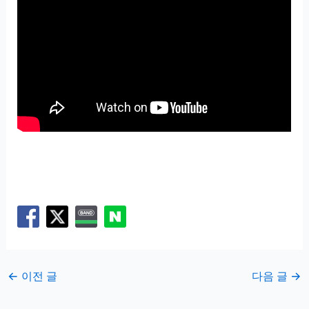
←
이전 글
다음 글
→