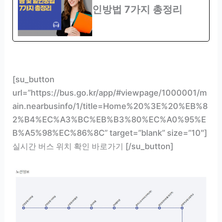
인방법 7가지 총정리
[su_button
url=”https://bus.go.kr/app/#viewpage/1000001/m
ain.nearbusinfo/1/title=Home%20%3E%20%EB%8
2%B4%EC%A3%BC%EB%B3%80%EC%A0%95%E
B%A5%98%EC%86%8C” target=”blank” size=”10″]
실시간 버스 위치 확인 바로가기 [/su_button]