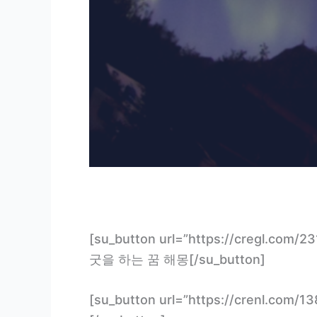
[su_button url=”https://cregl.
굿을 하는 꿈 해몽[/su_button]
[su_button url=”https://crenl