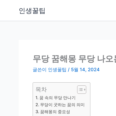
콘
인생꿀팁
텐
츠
로
건
너
뛰
기
무당 꿈해몽 무당 나오
글쓴이
인생꿀팁
/
5월 14, 2024
목차
꿈 속의 무당 만나기
무당이 굿하는 꿈의 의미
꿈해몽의 중요성