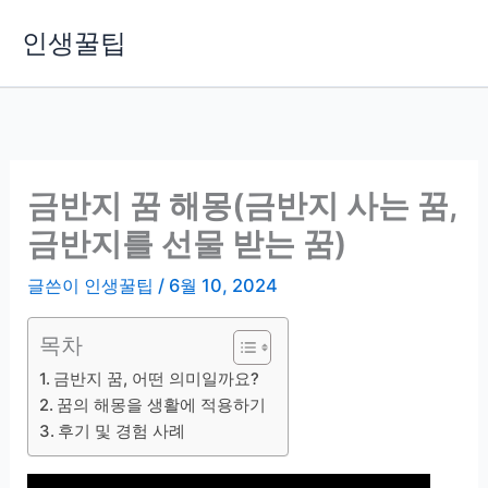
콘
인생꿀팁
텐
츠
로
건
너
뛰
금반지 꿈 해몽(금반지 사는 꿈,
기
금반지를 선물 받는 꿈)
글쓴이
인생꿀팁
/
6월 10, 2024
목차
금반지 꿈, 어떤 의미일까요?
꿈의 해몽을 생활에 적용하기
후기 및 경험 사례