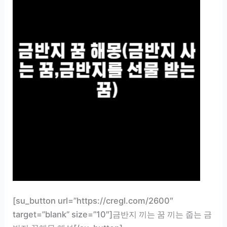
[su_button url=”https://cregl.com/2600″
target=”blank” size=”10″]금반지 끼는 꿈 끼는 줍는 금