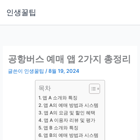
콘
인생꿀팁
텐
츠
로
건
너
뛰
공항버스 예매 앱 2가지 총정리
기
글쓴이
인생꿀팁
/
8월 19, 2024
목차
앱 A 소개와 특징
앱 A의 예매 방법과 시스템
앱 A의 요금 및 할인 혜택
앱 A 이용자 리뷰 및 평가
앱 B 소개와 특징
앱 B의 예매 방법과 시스템