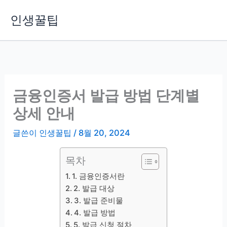
콘
인생꿀팁
텐
츠
로
건
너
뛰
금융인증서 발급 방법 단계별
기
상세 안내
글쓴이
인생꿀팁
/
8월 20, 2024
목차
1. 금융인증서란
2. 발급 대상
3. 발급 준비물
4. 발급 방법
5. 발급 신청 절차