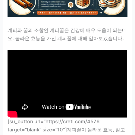
계피와 꿀의 조합인 계피꿀은 건강에 매우 도움이 되는데
요. 놀라운 효능을 가진 계피꿀에 대해 알아보겠습니다.
[su_button url=”https://cretl.com/4576″
target=”blank” size=”10″]계피꿀이 놀라운 효능, 알고