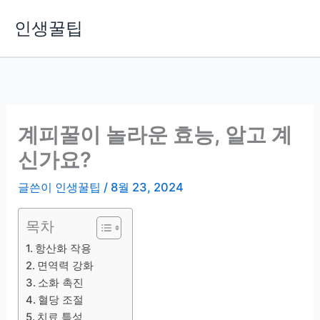
콘
인생꿀팁
텐
츠
로
건
너
뛰
계피꿀이 놀라운 효능, 알고 계
기
신가요?
글쓴이
인생꿀팁
/
8월 23, 2024
목차
항산화 작용
면역력 강화
소화 촉진
혈당 조절
치료 특성