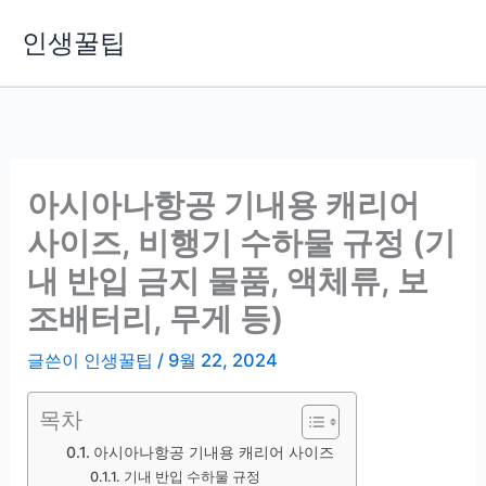
콘
인생꿀팁
텐
츠
로
건
너
뛰
아시아나항공 기내용 캐리어
기
사이즈, 비행기 수하물 규정 (기
내 반입 금지 물품, 액체류, 보
조배터리, 무게 등)
글쓴이
인생꿀팁
/
9월 22, 2024
목차
아시아나항공 기내용 캐리어 사이즈
기내 반입 수하물 규정