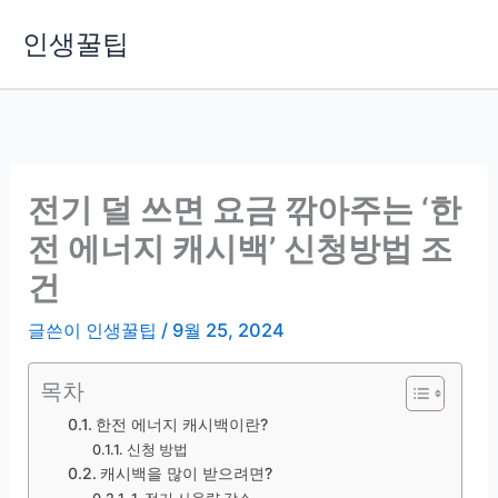
콘
인생꿀팁
텐
츠
로
건
너
뛰
전기 덜 쓰면 요금 깎아주는 ‘한
기
전 에너지 캐시백’ 신청방법 조
건
글쓴이
인생꿀팁
/
9월 25, 2024
목차
한전 에너지 캐시백이란?
신청 방법
캐시백을 많이 받으려면?