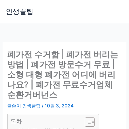
콘
인생꿀팁
텐
츠
로
건
너
뛰
폐가전 수거함 | 폐가전 버리는
기
방법 | 폐가전 방문수거 무료 |
소형 대형 폐가전 어디에 버리
나요? | 폐가전 무료수거업체
순환거버넌스
글쓴이
인생꿀팁
/
10월 3, 2024
목차