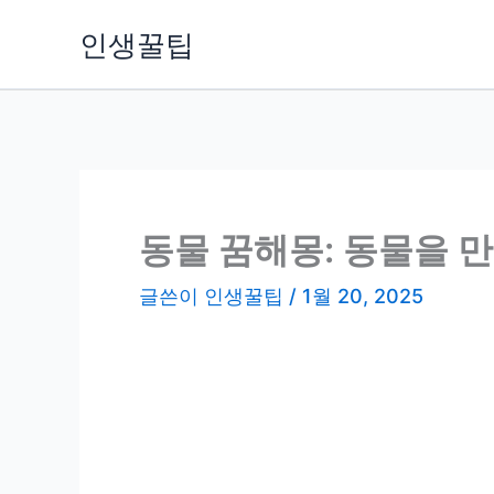
콘
인생꿀팁
텐
츠
로
건
너
뛰
기
동물 꿈해몽: 동물을 
글쓴이
인생꿀팁
/
1월 20, 2025