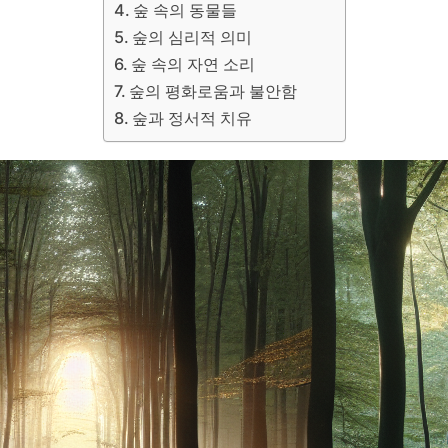
숲 속의 동물들
숲의 심리적 의미
숲 속의 자연 소리
숲의 평화로움과 불안함
숲과 정서적 치유