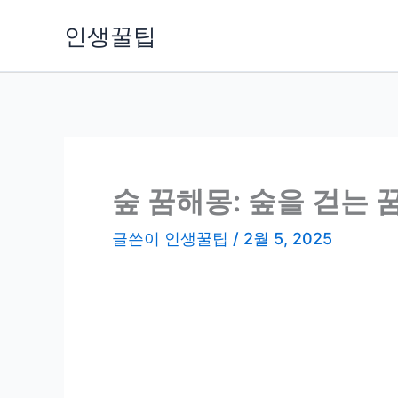
콘
인생꿀팁
텐
츠
로
건
너
뛰
기
숲 꿈해몽: 숲을 걷는 
글쓴이
인생꿀팁
/
2월 5, 2025