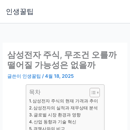
콘
인생꿀팁
텐
츠
로
건
너
뛰
삼성전자 주식, 무조건 오를까
기
떨어질 가능성은 없을까
글쓴이
인생꿀팁
/
4월 18, 2025
목차
삼성전자 주식의 현재 가격과 추이
삼성전자의 실적과 재무상태 분석
글로벌 시장 환경과 영향
산업 동향과 기술 혁신
경쟁사와의 비교