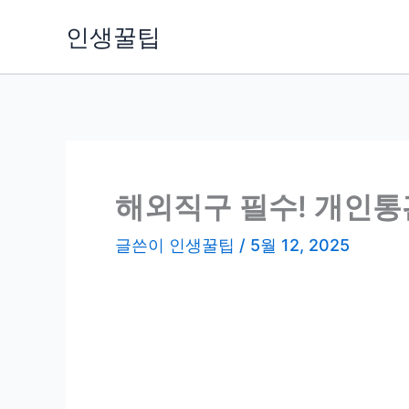
콘
인생꿀팁
텐
츠
로
건
너
뛰
기
해외직구 필수! 개인통
글쓴이
인생꿀팁
/
5월 12, 2025