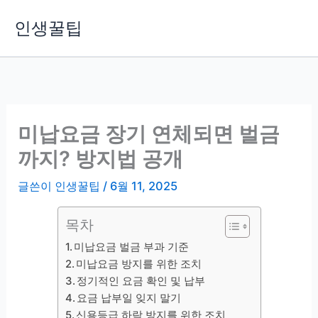
콘
인생꿀팁
텐
츠
로
건
너
뛰
미납요금 장기 연체되면 벌금
기
까지? 방지법 공개
글쓴이
인생꿀팁
/
6월 11, 2025
목차
미납요금 벌금 부과 기준
미납요금 방지를 위한 조치
정기적인 요금 확인 및 납부
요금 납부일 잊지 말기
신용등급 하락 방지를 위한 조치