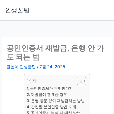
콘
인생꿀팁
텐
츠
로
건
너
뛰
공인인증서 재발급, 은행 안 가
기
도 되는 법
글쓴이
인생꿀팁
/
7월 24, 2025
목차
공인인증서란 무엇인가?
재발급이 필요한 경우
은행 방문 없이 재발급하는 방법
간편한 본인인증 방법 소개
공인인증서 분실 시 대처 방법