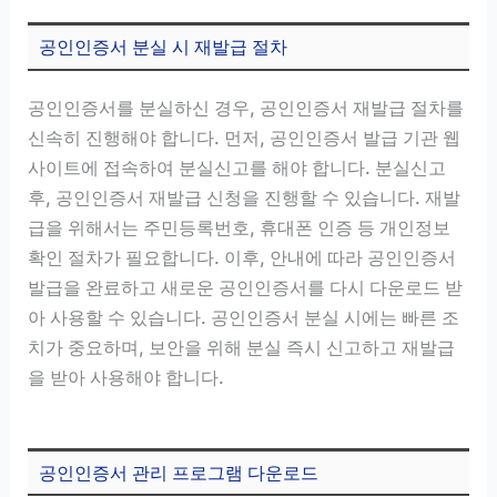
공인인증서 분실 시 재발급 절차
공인인증서를 분실하신 경우, 공인인증서 재발급 절차를
신속히 진행해야 합니다. 먼저, 공인인증서 발급 기관 웹
사이트에 접속하여 분실신고를 해야 합니다. 분실신고
후, 공인인증서 재발급 신청을 진행할 수 있습니다. 재발
급을 위해서는 주민등록번호, 휴대폰 인증 등 개인정보
확인 절차가 필요합니다. 이후, 안내에 따라 공인인증서
발급을 완료하고 새로운 공인인증서를 다시 다운로드 받
아 사용할 수 있습니다. 공인인증서 분실 시에는 빠른 조
치가 중요하며, 보안을 위해 분실 즉시 신고하고 재발급
을 받아 사용해야 합니다.
공인인증서 관리 프로그램 다운로드