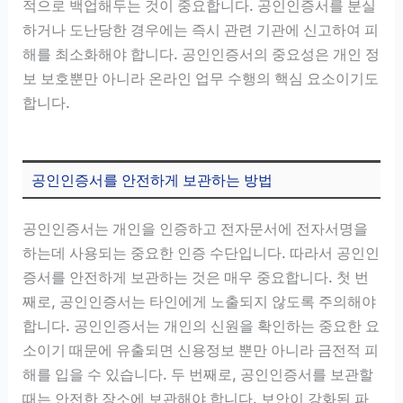
적으로 백업해두는 것이 중요합니다. 공인인증서를 분실
하거나 도난당한 경우에는 즉시 관련 기관에 신고하여 피
해를 최소화해야 합니다. 공인인증서의 중요성은 개인 정
보 보호뿐만 아니라 온라인 업무 수행의 핵심 요소이기도
합니다.
공인인증서를 안전하게 보관하는 방법
공인인증서는 개인을 인증하고 전자문서에 전자서명을
하는데 사용되는 중요한 인증 수단입니다. 따라서 공인인
증서를 안전하게 보관하는 것은 매우 중요합니다. 첫 번
째로, 공인인증서는 타인에게 노출되지 않도록 주의해야
합니다. 공인인증서는 개인의 신원을 확인하는 중요한 요
소이기 때문에 유출되면 신용정보 뿐만 아니라 금전적 피
해를 입을 수 있습니다. 두 번째로, 공인인증서를 보관할
때는 안전한 장소에 보관해야 합니다. 보안이 강화된 파