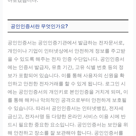
공인인증서란 무엇인가요?
공인인증서는 공인인증기관에서 발급하는 전자문서로,
개인이나 기업이 인터넷상에서 안전하게 정보를 주고받
을 수 있도록 해주는 전자 인증 수단입니다. 공인인증서
에는 인증서 발급자, 유효 기간, 고유 식별 번호 등의 정
보가 포함되어 있습니다. 이를 통해 사용자의 신원을 확
인하고 안전한 전자거래를 할 수 있게 됩니다. 로그인 시
에는 공인인증서의 개인키로 본인인증을 거치게 되며, 이
를 통해 해커나 악의적인 공격으로부터 안전하게 보호될
수 있습니다. 따라서 공인인증서는 인터넷뱅킹, 전자세
금신고, 전자서명 등 다양한 온라인 서비스 이용 시에 반
드시 필요한 중요한 요소입니다. 공인인증서는 보안을 위
해 안전하고 장소를 잘 보관해야 합니다. 공인인증서를