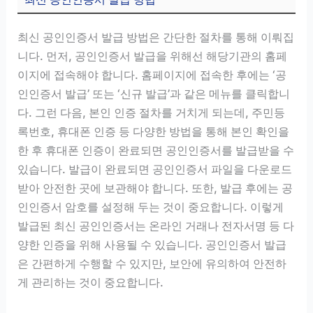
최신 공인인증서 발급 방법은 간단한 절차를 통해 이뤄집
니다. 먼저, 공인인증서 발급을 위해선 해당기관의 홈페
이지에 접속해야 합니다. 홈페이지에 접속한 후에는 ‘공
인인증서 발급’ 또는 ‘신규 발급’과 같은 메뉴를 클릭합니
다. 그런 다음, 본인 인증 절차를 거치게 되는데, 주민등
록번호, 휴대폰 인증 등 다양한 방법을 통해 본인 확인을
한 후 휴대폰 인증이 완료되면 공인인증서를 발급받을 수
있습니다. 발급이 완료되면 공인인증서 파일을 다운로드
받아 안전한 곳에 보관해야 합니다. 또한, 발급 후에는 공
인인증서 암호를 설정해 두는 것이 중요합니다. 이렇게
발급된 최신 공인인증서는 온라인 거래나 전자서명 등 다
양한 인증을 위해 사용될 수 있습니다. 공인인증서 발급
은 간편하게 수행할 수 있지만, 보안에 유의하여 안전하
게 관리하는 것이 중요합니다.