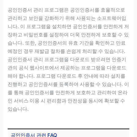
공인인증서 관리 프로그램은 공인인증서를 효율적으로
관리하고 보안을 강화하기 위해 사용되는 소프트웨어입
니다. 이 프로그램을 설치하면 공인인증서를 안전하게 저
장하고 비밀번호를 설정하여 더욱 안전하게 보호할 수 있
습니다. 또한, 공인인증서의 유효 기간을 확인하고 만료
예정인 경우 재발급 절차를 손쉽게 처리할 수 있습니다.
공인인증서 관리 프로그램을 다운로드 받으려면 인증기
관의 공식 웹사이트에서 제공하는 프로그램을 다운로드
해야 합니다. 프로그램 다운로드 후 안내에 따라 설치를
진행하고 공인인증서를 등록하여 사용할 수 있습니다. 이
를 통해 공인인증서를 안전하게 보호하고 관리하여 온라
인 서비스 이용 시 편리함과 안전성을 동시에 확보할 수
있습니다.
공인인증서 관련 FAQ