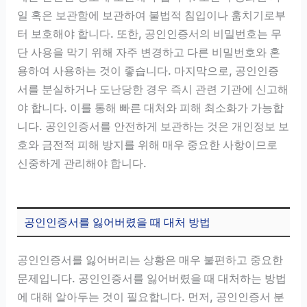
일 혹은 보관함에 보관하여 불법적 침입이나 훔치기로부
터 보호해야 합니다. 또한, 공인인증서의 비밀번호는 무
단 사용을 막기 위해 자주 변경하고 다른 비밀번호와 혼
용하여 사용하는 것이 좋습니다. 마지막으로, 공인인증
서를 분실하거나 도난당한 경우 즉시 관련 기관에 신고해
야 합니다. 이를 통해 빠른 대처와 피해 최소화가 가능합
니다. 공인인증서를 안전하게 보관하는 것은 개인정보 보
호와 금전적 피해 방지를 위해 매우 중요한 사항이므로
신중하게 관리해야 합니다.
공인인증서를 잃어버렸을 때 대처 방법
공인인증서를 잃어버리는 상황은 매우 불편하고 중요한
문제입니다. 공인인증서를 잃어버렸을 때 대처하는 방법
에 대해 알아두는 것이 필요합니다. 먼저, 공인인증서 분