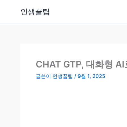
콘
인생꿀팁
텐
츠
로
건
너
뛰
기
CHAT GTP, 대화형 
글쓴이
인생꿀팁
/
9월 1, 2025