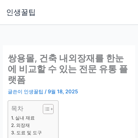
콘
인생꿀팁
텐
츠
로
건
너
뛰
쌍용몰, 건축 내외장재를 한눈
기
에 비교할 수 있는 전문 유통 플
랫폼
글쓴이
인생꿀팁
/
9월 18, 2025
목차
실내 재료
외장재
도료 및 도구