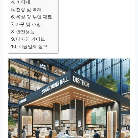
바닥재
천장 및 벽재
욕실 및 부엌 재료
가구 및 조명
안전용품
디자인 가이드
시공업체 정보