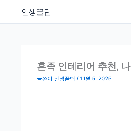
콘
인생꿀팁
텐
츠
로
건
너
뛰
기
혼족 인테리어 추천, 
글쓴이
인생꿀팁
/
11월 5, 2025