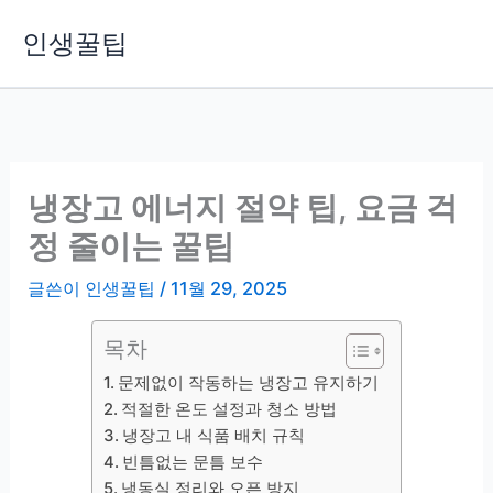
콘
인생꿀팁
텐
츠
로
건
너
뛰
냉장고 에너지 절약 팁, 요금 걱
기
정 줄이는 꿀팁
글쓴이
인생꿀팁
/
11월 29, 2025
목차
문제없이 작동하는 냉장고 유지하기
적절한 온도 설정과 청소 방법
냉장고 내 식품 배치 규칙
빈틈없는 문틈 보수
냉동실 정리와 오픈 방지