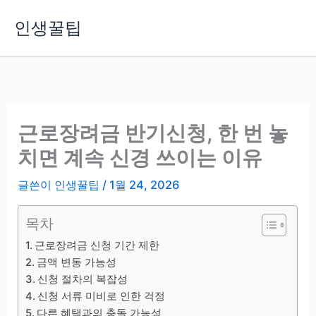
콘
인생꿀팁
텐
츠
로
건
너
뛰
근로장려금 반기신청, 한 번 놓
기
치면 계속 신경 쓰이는 이유
글쓴이
인생꿀팁
/
1월 24, 2026
목차
근로장려금 신청 기간 제한
금액 변동 가능성
신청 절차의 복잡성
신청 서류 미비로 인한 걱정
다른 혜택과의 충돌 가능성