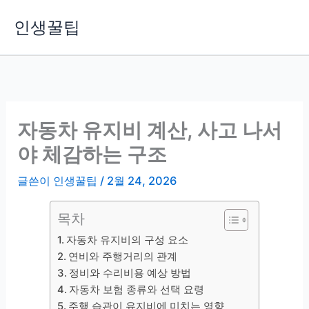
콘
인생꿀팁
텐
츠
로
건
너
뛰
자동차 유지비 계산, 사고 나서
기
야 체감하는 구조
글쓴이
인생꿀팁
/
2월 24, 2026
목차
자동차 유지비의 구성 요소
연비와 주행거리의 관계
정비와 수리비용 예상 방법
자동차 보험 종류와 선택 요령
주행 습관이 유지비에 미치는 영향