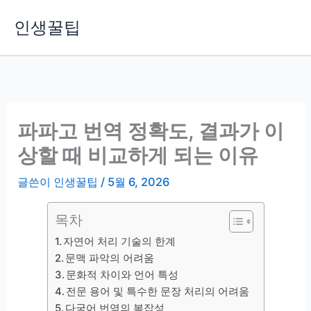
콘
인생꿀팁
텐
츠
로
건
너
뛰
파파고 번역 정확도, 결과가 이
기
상할 때 비교하게 되는 이유
글쓴이
인생꿀팁
/
5월 6, 2026
목차
자연어 처리 기술의 한계
문맥 파악의 어려움
문화적 차이와 언어 특성
전문 용어 및 특수한 문장 처리의 어려움
다국어 번역의 복잡성