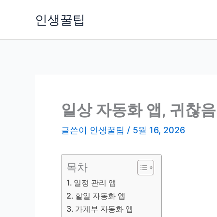
콘
인생꿀팁
텐
츠
로
건
너
뛰
기
일상 자동화 앱, 귀찮
글쓴이
인생꿀팁
/
5월 16, 2026
목차
일정 관리 앱
할일 자동화 앱
가계부 자동화 앱