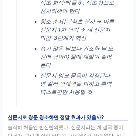
식초 희석액(물 9 : 식초 1)으로
선처리해야 한다
청소 순서는 ‘식초 분사 → 마른
신문지 1차 닦기 → 새 신문지
마감’ 3단계가 핵심
습기 많은 날보다 건조한 날 오
전에 닦아야 물때 재발이 줄어
든다
신문지 잉크 묻음이 걱정된다
면 컬러 인쇄면을 피하고 흑백
텍스트면만 사용할 것
신문지로 창문 청소하면 정말 효과가 있을까?
솔직히 처음엔 반신반의했다. 신문지라는 게 결국 종이
아닌가. 그런데 직접 써보고 나서 생각이 바뀌었다. 신문