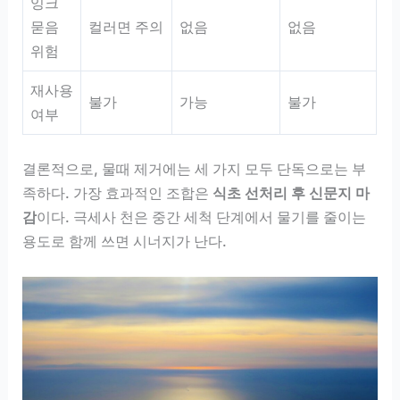
잉크
묻음
컬러면 주의
없음
없음
위험
재사용
불가
가능
불가
여부
결론적으로, 물때 제거에는 세 가지 모두 단독으로는 부
족하다. 가장 효과적인 조합은
식초 선처리 후 신문지 마
감
이다. 극세사 천은 중간 세척 단계에서 물기를 줄이는
용도로 함께 쓰면 시너지가 난다.