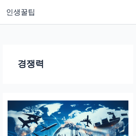
콘
인생꿀팁
텐
츠
로
건
너
뛰
기
경쟁력