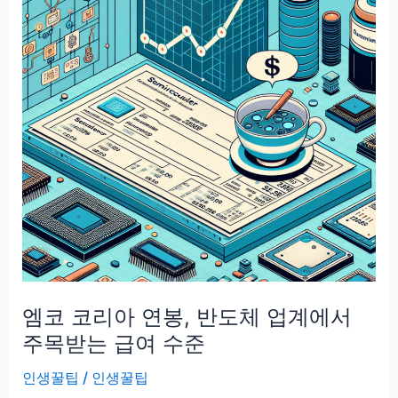
로
지
스,
국
제
물
류
를
선
도
하
는
글
엠코 코리아 연봉, 반도체 업계에서
로
벌
주목받는 급여 수준
포
인생꿀팁
/
인생꿀팁
워