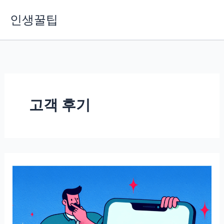
콘
인생꿀팁
텐
츠
로
건
너
뛰
기
고객 후기