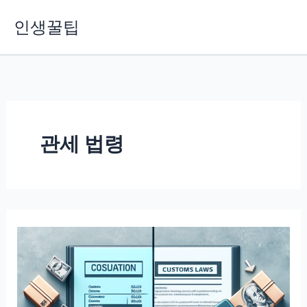
콘
인생꿀팁
텐
츠
로
건
너
뛰
기
관세 법령