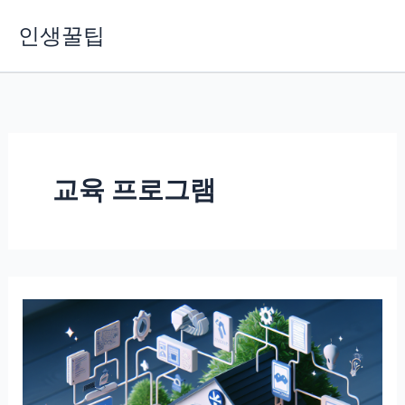
콘
인생꿀팁
텐
츠
로
건
너
뛰
기
교육 프로그램