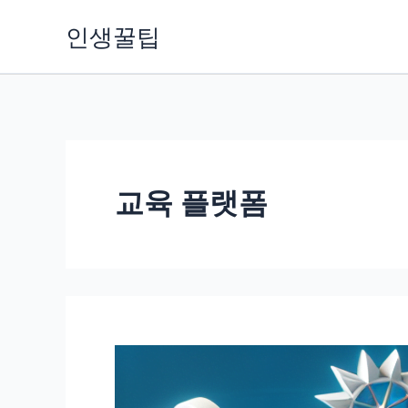
콘
인생꿀팁
텐
츠
로
건
너
뛰
교육 플랫폼
기