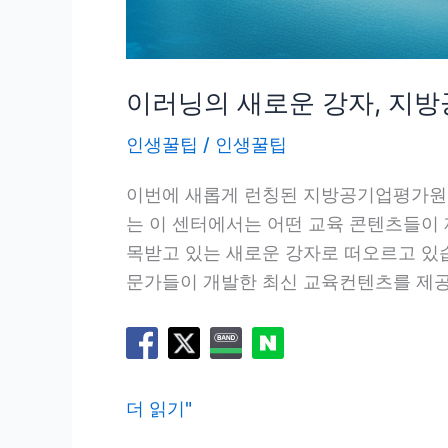
이러닝의 새로운 강자, 지
인생꿀팁
/
인생꿀팁
이번에 새롭게 런칭된 지방공기업평가원
는 이 센터에서는 어떤 교육 콘텐츠들이
목받고 있는 새로운 강자로 떠오르고 있
문가들이 개발한 최신 교육컨텐츠를 제공합
이
더 읽기"
러