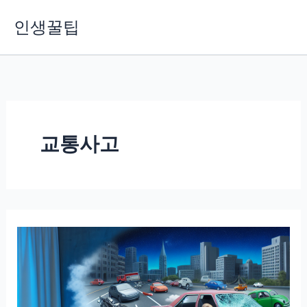
콘
인생꿀팁
텐
츠
로
건
너
뛰
기
교통사고