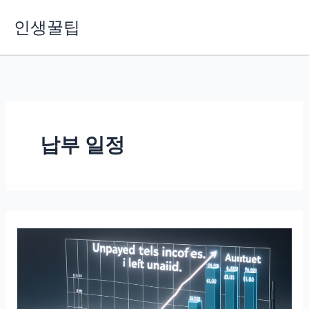
콘
인생꿀팁
텐
츠
로
건
너
뛰
기
납부 일정