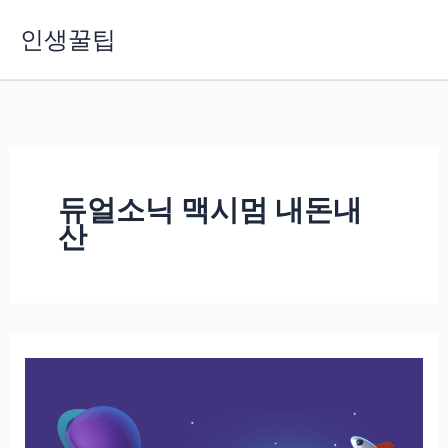
콘
인생꿀팁
텐
츠
로
건
너
뛰
기
듀얼소닉 맥시멈 내돈내
산