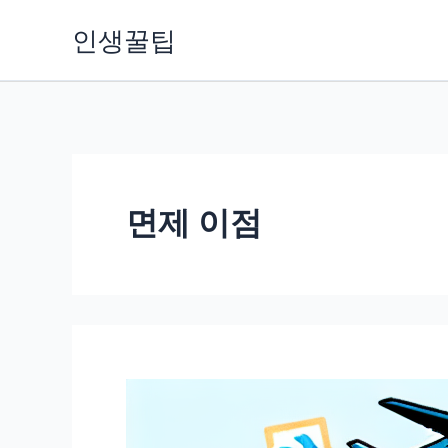
콘
인생꿀팁
텐
츠
로
건
너
뛰
면제 이점
기