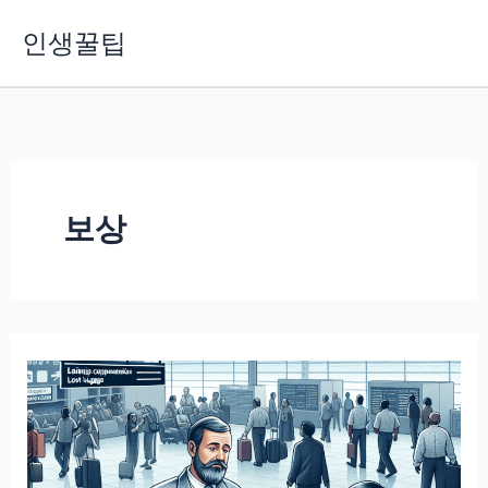
콘
인생꿀팁
텐
츠
로
건
너
뛰
기
보상