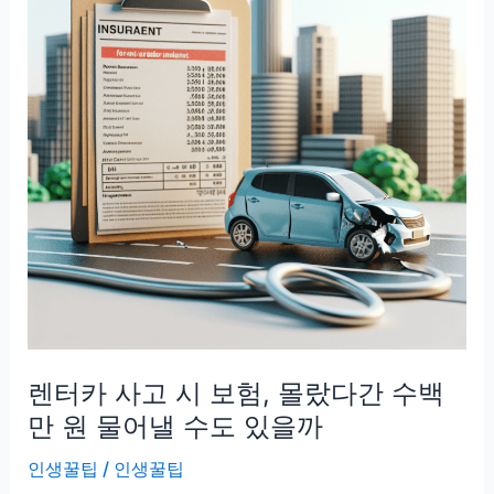
분
실,
보
상
받
는
법
모
르
면
끝
까
지
렌터카 사고 시 보험, 몰랐다간 수백
못
받
만 원 물어낼 수도 있을까
을
인생꿀팁
/
인생꿀팁
수