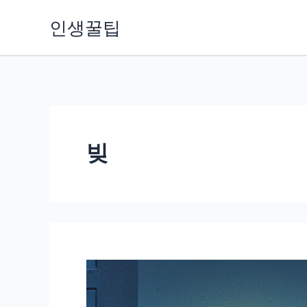
콘
인생꿀팁
텐
츠
로
건
너
뛰
빚
기