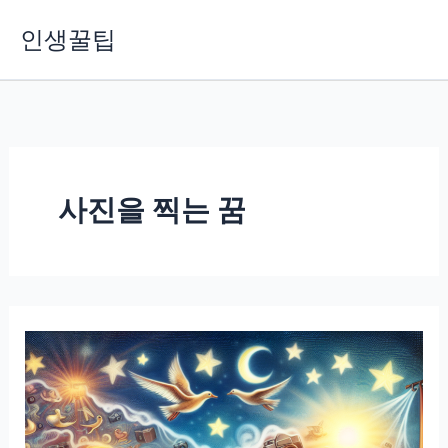
콘
인생꿀팁
텐
츠
로
건
너
뛰
기
사진을 찍는 꿈