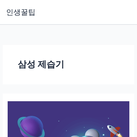
콘
인생꿀팁
텐
츠
로
건
너
뛰
기
삼성 제습기