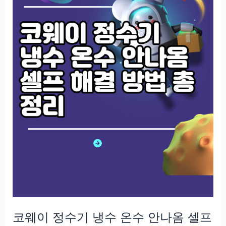
코웨이 정수기 냉수 온수 안나옴 셀프