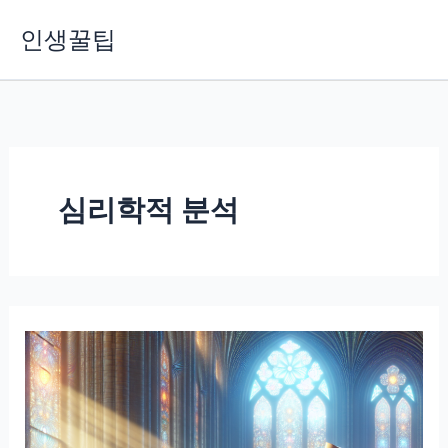
콘
인생꿀팁
텐
츠
로
건
너
뛰
기
심리학적 분석