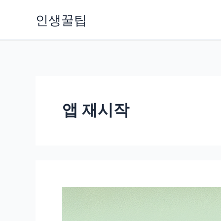
콘
인생꿀팁
텐
츠
로
건
너
뛰
앱 재시작
기