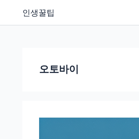
콘
인생꿀팁
텐
츠
로
건
너
뛰
오토바이
기