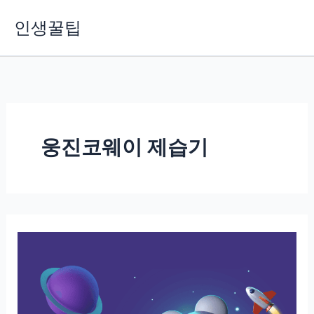
콘
인생꿀팁
텐
츠
로
건
너
뛰
기
웅진코웨이 제습기