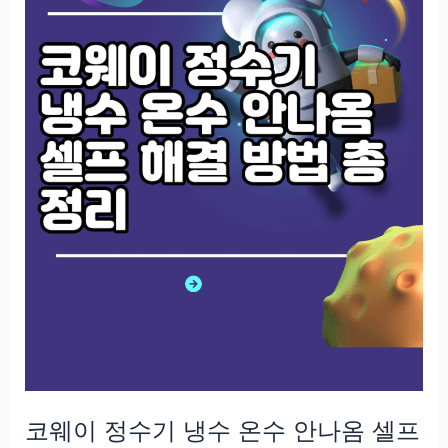
코웨이 정수기 냉수 온수 안나옴 셀프