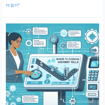
국
더 읽기"
민
연
금
임
의
가
입,
소
득
없
어
도
고
민
하