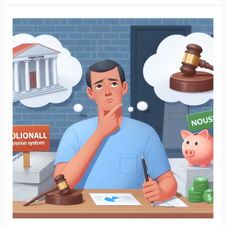
장
려
금
지
급
보
류,
이
유
를
알
아
야
잠
이
오
는