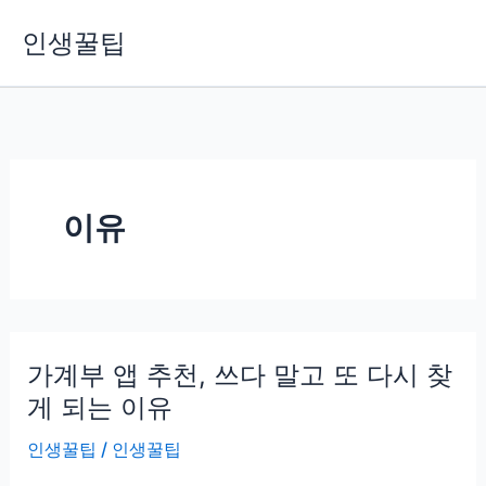
콘
인생꿀팁
텐
츠
로
건
너
뛰
기
이유
가계부 앱 추천, 쓰다 말고 또 다시 찾
게 되는 이유
인생꿀팁
/
인생꿀팁