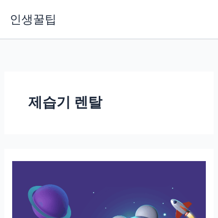
콘
인생꿀팁
텐
츠
로
건
너
뛰
기
제습기 렌탈