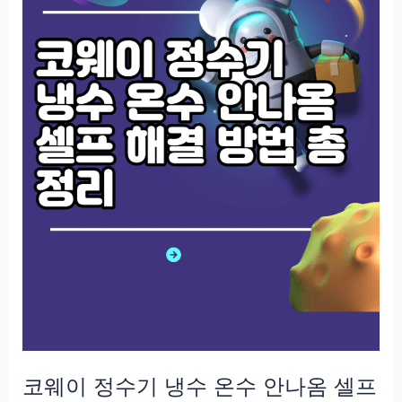
코웨이 정수기 냉수 온수 안나옴 셀프