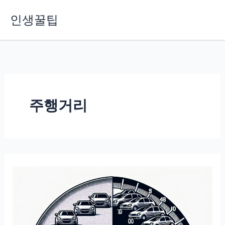
콘
인생꿀팁
텐
츠
로
건
너
뛰
기
주행거리