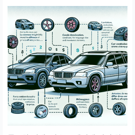
리
스,
장
기
렌
트
보
다
무
조
건
손
해
일
까
따