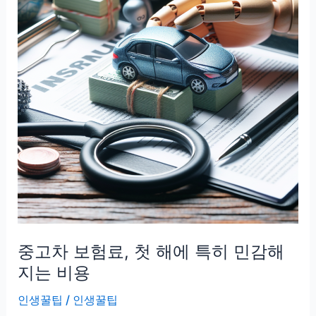
리,
숫
자
하
나
로
가
치
가
갈
리
는
구
중고차 보험료, 첫 해에 특히 민감해
조
지는 비용
인생꿀팁
/
인생꿀팁